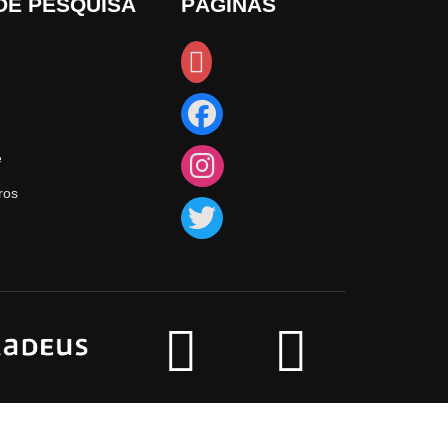
DE PESQUISA
PÁGINAS
e
ros